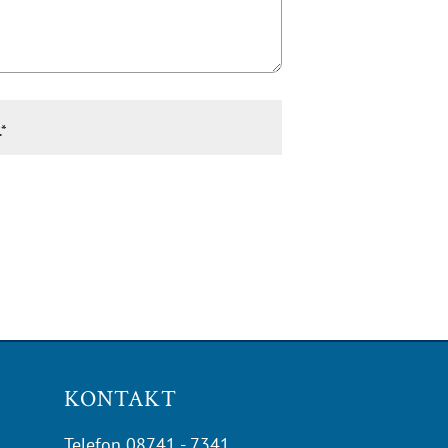
*
KONTAKT
Telefon
08741 - 7341